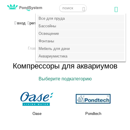
Меню
Меню
Все для пруда
Все для пруда
МОЯ КОРЗИНА
вход
регистрация
пока пусто :(
Бассейны
Бассейны
Освещение
Освещение
+7 (495) 647-14-07
Фонтаны
Фонтаны
Главная
Аквариумистика
Мебель для дачи
Мебель для дачи
>
>
Компрессоры
Аквариумистика
Аквариумистика
Компрессоры для аквариумов
Выберите подкатегорию
Oase
Pondtech