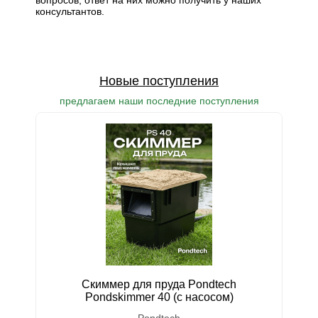
вопросов, ответ на них можно получить у наших
консультантов.
Новые поступления
предлагаем наши последние поступления
Скиммер для пруда Pondtech
У
Pondskimmer 40 (с насосом)