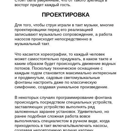
Стоит быть уверенным, что от такого зрелища в
восторг придет каждый гость.
ПРОЕКТИРОВКА
Для того, чтобы струи играли в такт музыки, многие
проектировщики перед его реализацией
записывают музыкально сопровождение, а работа
насосов происходит непосредственно в
музыкальный такт.
Что касается хореографии, то каждый человек
может самостоятельно придумать, в каком такте и
каким образом будет происходить движение водных
потоков. Поскольку техническое оснащение с
каждым годом становится максимально интересным
и продвинутым, садовые светомузыкальные
фонтаны настроить даже по классическую
симфонию, создавая уникальное произведение.
В некоторых случаях программирование фонтана
происходить посредством специальных устройств,
заставляющих устройство выполнять ряд
заложенных заранее установок. Удивительно, но
ранее подобная сложная работа вовсе
выполнялась специалистом в ручном виде, когда
приходилось в такт включать/выключать насосы,
создавая неповторимую водную картину.