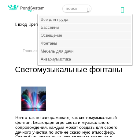
Меню
Меню
Все для пруда
Все для пруда
МОЯ КОРЗИНА
вход
регистрация
пока пусто :(
Бассейны
Бассейны
Освещение
Освещение
+7 (495) 647-14-07
Фонтаны
Фонтаны
Главная
Фонтаны
>
Мебель для дачи
Мебель для дачи
>
Светомузыкальные фонтаны
Аквариумистика
Аквариумистика
Светомузыкальные фонтаны
Ничто так не завораживает, как светомузыкальный
фонтан. Благодаря игре света и музыкального
сопровождения, каждый может создать для своего
дачного участка по истине сказочную атмосферу.