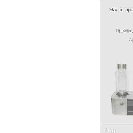
Насос ар
Произво
А
Цена: