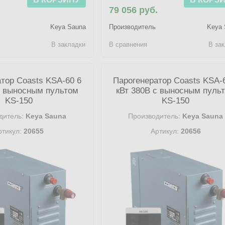
.
79 056 руб.
Keya Sauna
Производитель
Keya 
В закладки
В сравнения
В за
тор Coasts KSA-60 6
Парогенератор Coasts KSA-
с выносным пультом
кВт 380В с выносным пуль
KS-150
KS-150
дитель:
Keya Sauna
Производитель:
Keya Sauna
ртикул:
20655
Артикул:
20656