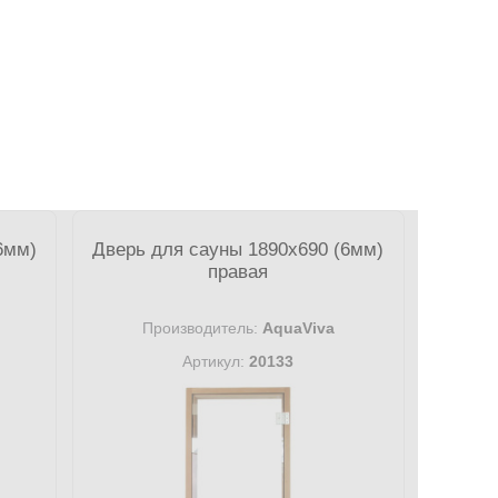
6мм)
Дверь для сауны 1890х690 (6мм)
правая
Производитель:
AquaViva
Артикул:
20133