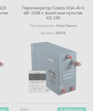
120
Парогенератор Coasts KSA-40 4
ьтом
кВт 220В с выносным пультом
KS-150
Производитель:
Keya Sauna
Артикул:
20654
Цена:
ИНУ
В КОРЗИНУ