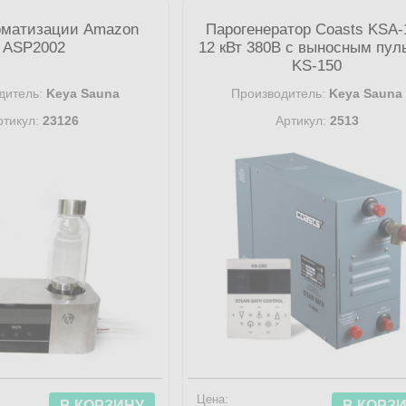
оматизации Amazon
Парогенератор Coasts KSA-
ASP2002
12 кВт 380В с выносным пул
KS-150
дитель:
Keya Sauna
Производитель:
Keya Sauna
ртикул:
23126
Артикул:
2513
Цена:
В КОРЗИНУ
В КОРЗ