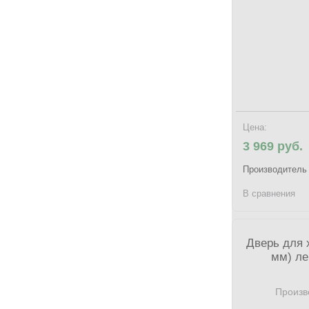
Цена:
3 969 руб.
Производитель
В сравнения
Дверь для 
мм) ле
Произв