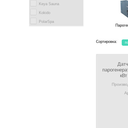
Keya Sauna
Kokido
PolarSpa
Пароге
Sunlighten
Сортировка:
п
Датч
парогенера
кВт
Произво
А