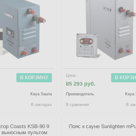
Цена:
В КОРЗИНУ
В КОРЗ
.
85 293 руб.
Keya Sauna
Производитель
Keya 
В закладки
В сравнения
В за
тор Coasts KSB-90 9
Пояс к сауне Sunlighten mPu
с выносным пультом