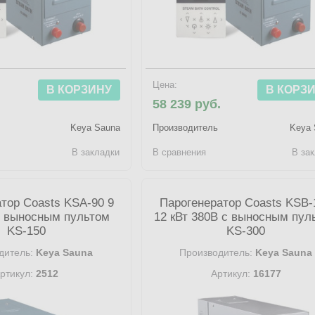
Цена:
В КОРЗИНУ
В КОРЗ
.
58 239 руб.
Keya Sauna
Производитель
Keya 
В закладки
В сравнения
В за
тор Coasts KSA-90 9
Парогенератор Coasts KSB-
с выносным пультом
12 кВт 380В с выносным пул
KS-150
KS-300
дитель:
Keya Sauna
Производитель:
Keya Sauna
ртикул:
2512
Артикул:
16177