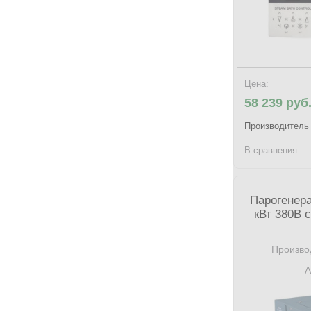
Цена:
58 239 руб
Производитель
В сравнения
Парогенера
кВт 380В 
Произво
А