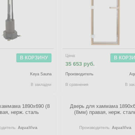
Цена:
В КОРЗИНУ
В КОРЗ
35 653 руб.
Keya Sauna
Производитель
Aq
В закладки
В сравнения
В за
хаммама 1890х690 (8
Дверь для хаммама 1890х
вая, нерж. сталь
(8мм) правая, нерж. стал
одитель:
AquaViva
Производитель:
AquaViva