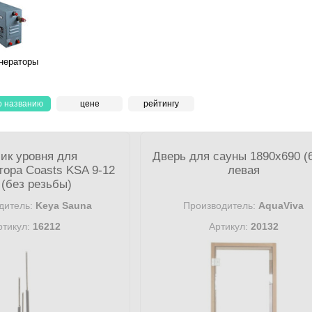
нераторы
о названию
цене
рейтингу
ик уровня для
Дверь для сауны 1890х690 (
тора Coasts KSA 9-12
левая
 (без резьбы)
дитель:
Keya Sauna
Производитель:
AquaViva
ртикул:
16212
Артикул:
20132