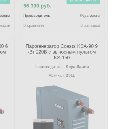
56 300 руб.
Sauna
Производитель
Keya Sauna
кладки
В сравнения
В закладки
60 6
Парогенератор Coasts KSA-90 9
том
кВт 220В с выносным пультом
KS-150
Производитель:
Keya Sauna
Артикул:
2511