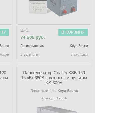
Цена:
ИНУ
В КОРЗИНУ
74 505 руб.
Sauna
Производитель
Keya Sauna
кладки
В сравнения
В закладки
120
Парогенератор Coasts KSB-150
ьтом
15 кВт 380В с выносным пультом
KS-300A
Производитель:
Keya Sauna
Артикул:
17364