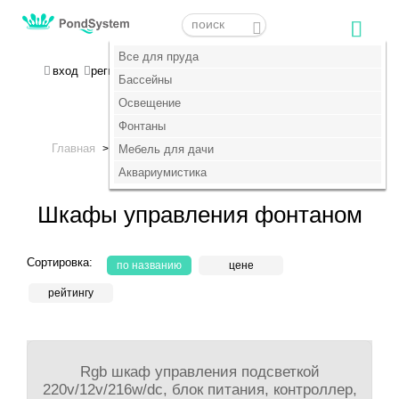
Меню
Меню
Все для пруда
Все для пруда
МОЯ КОРЗИНА
вход
регистрация
пока пусто :(
Бассейны
Бассейны
Освещение
Освещение
+7 (495) 647-14-07
Фонтаны
Фонтаны
Главная
Фонтаны
Комплектующие для фонтанов
>
Мебель для дачи
Мебель для дачи
>
>
Шкафы управления фонтаном
Аквариумистика
Аквариумистика
Шкафы управления фонтаном
Сортировка:
по названию
цене
рейтингу
Rgb шкаф управления подсветкой
220v/12v/216w/dc, блок питания, контроллер,