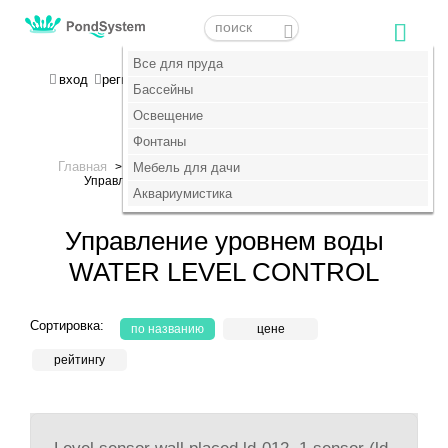
Меню
Меню
Все для пруда
Все для пруда
МОЯ КОРЗИНА
вход
регистрация
пока пусто :(
Бассейны
Бассейны
Освещение
Освещение
+7 (495) 647-14-07
Фонтаны
Фонтаны
Главная
Фонтаны
Комплектующие для фонтанов
>
Мебель для дачи
Мебель для дачи
>
>
Управление уровнем воды WATER LEVEL CONTROL
Аквариумистика
Аквариумистика
Управление уровнем воды
WATER LEVEL CONTROL
Сортировка:
по названию
цене
рейтингу