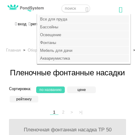
Меню
Меню
Все для пруда
Все для пруда
МОЯ КОРЗИНА
вход
регистрация
пока пусто :(
Бассейны
Бассейны
Освещение
Освещение
+7 (495) 647-14-07
Фонтаны
Фонтаны
Главная
Оборудование для фонтанов
Насадки для фонтанов
>
Мебель для дачи
Мебель для дачи
>
Пленочные
Аквариумистика
Аквариумистика
Пленочные фонтанные насадки
Сортировка:
по названию
цене
рейтингу
1
2
>
>|
Пленочная фонтанная насадка TP 50