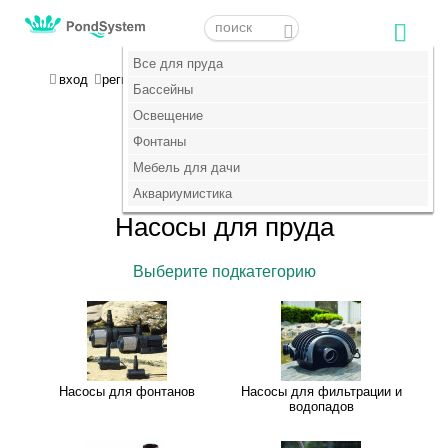
Меню
Меню
Все для пруда
Все для пруда
МОЯ КОРЗИНА
вход
регистрация
пока пусто :(
Бассейны
Бассейны
Освещение
Освещение
+7 (495) 647-14-07
Фонтаны
Фонтаны
Главная
Мебель для дачи
Мебель для дачи
>
Насосы
Аквариумистика
Аквариумистика
Насосы для пруда
Выберите подкатегорию
Насосы для фонтанов
Насосы для фильтрации и
водопадов