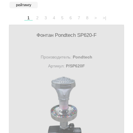
рейтингу
1
2
3
4
5
6
7
8
>
>|
Фонтан Pondtech SP620-F
Производитель:
Pondtech
Артикул:
P/SP620F