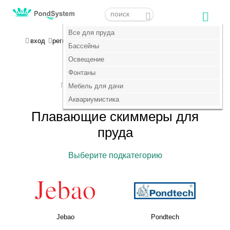
Меню
Меню
Все для пруда
Все для пруда
МОЯ КОРЗИНА
вход
регистрация
пока пусто :(
Бассейны
Бассейны
Освещение
Освещение
+7 (495) 647-14-07
Фонтаны
Фонтаны
Главная
Скиммеры
Мебель для дачи
Мебель для дачи
>
>
Плавающие
Аквариумистика
Аквариумистика
Плавающие скиммеры для
пруда
Выберите подкатегорию
Jebao
Pondtech