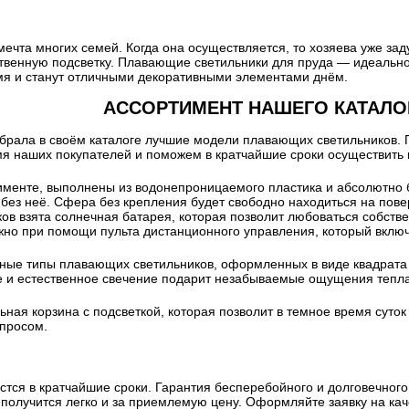
мечта многих семей. Когда она осуществляется, то хозяева уже з
твенную подсветку. Плавающие светильники для пруда — идеальн
мя и станут отличными декоративными элементами днём.
АССОРТИМЕНТ НАШЕГО КАТАЛО
обрала в своём каталоге лучшие модели плавающих светильников. 
я наших покупателей и поможем в кратчайшие сроки осуществить 
менте, выполнены из водонепроницаемого пластика и абсолютно б
 без неё. Сфера без крепления будет свободно находиться на пове
ов взята солнечная батарея, которая позволит любоваться собст
ожно при помощи пульта дистанционного управления, который вкл
ые типы плавающих светильников, оформленных в виде квадрата и
е и естественное свечение подарит незабываемые ощущения тепла
льная корзина с подсветкой, которая позволит в темное время суто
просом.
ся в кратчайшие сроки. Гарантия бесперебойного и долговечного
получится легко и за приемлемую цену. Оформляйте заявку на ка