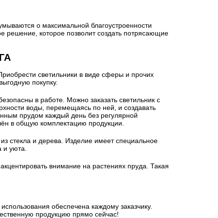
адумываются о максимальной благоустроенности
ое решение, которое позволит создать потрясающие
ГА
Приобрести светильники в виде сферы и прочих
выгодную покупку.
езопасны в работе. Можно заказать светильник с
рхности воды, перемещаясь по ней, и создавать
венным прудом каждый день без регулярной
ючён в общую комплектацию продукции.
з стекла и дерева. Изделие имеет специальное
 и уюта.
к акцентировать внимание на растениях пруда. Такая
 использования обеспечена каждому заказчику.
чественную продукцию прямо сейчас!