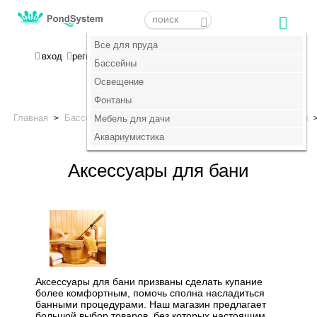
Меню
Меню
Все для пруда
Все для пруда
МОЯ КОРЗИНА
вход
регистрация
пока пусто :(
Бассейны
Бассейны
Освещение
Освещение
+7 (495) 647-14-07
Фонтаны
Фонтаны
Главная
Бассейны
Все для дачи
Товары для бани и сауны
>
Мебель для дачи
Мебель для дачи
>
>
Аксессуары для бани
Аквариумистика
Аквариумистика
Аксессуары для бани
Аксессуары для бани призваны сделать купание
более комфортным, помочь сполна насладиться
банными процедурами. Наш магазин предлагает
большой выбор товаров, без которых настоящим