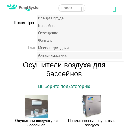
Меню
Меню
Все для пруда
Все для пруда
МОЯ КОРЗИНА
вход
регистрация
пока пусто :(
Бассейны
Бассейны
Освещение
Освещение
+7 (495) 647-14-07
Фонтаны
Фонтаны
Главная
Бассейны
Мебель для дачи
Мебель для дачи
>
>
Осушители воздуха
Аквариумистика
Аквариумистика
Осушители воздуха для
бассейнов
Выберите подкатегорию
Осушители воздуха для
Промышленные осушители
бассейнов
воздуха