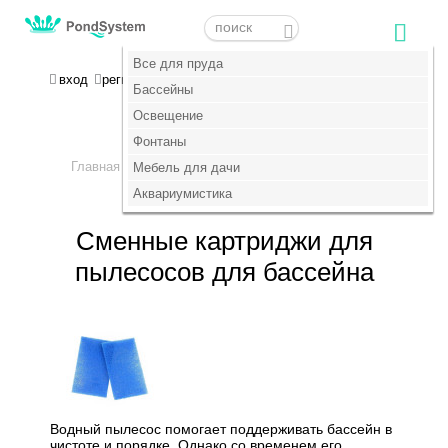
Меню
Меню
Все для пруда
Все для пруда
МОЯ КОРЗИНА
вход
регистрация
пока пусто :(
Бассейны
Бассейны
Освещение
Освещение
+7 (495) 647-14-07
Фонтаны
Фонтаны
Главная
Бассейны
Пылесосы для бассейнов
>
Мебель для дачи
Мебель для дачи
>
>
Сменные картриджи
Аквариумистика
Аквариумистика
Сменные картриджи для
пылесосов для бассейна
Водный пылесос помогает поддерживать бассейн в
чистоте и порядке. Однако со временем его