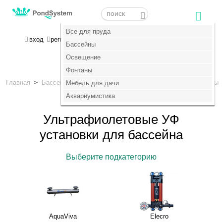
Меню
Меню
Все для пруда
Все для пруда
МОЯ КОРЗИНА
вход
регистрация
пока пусто :(
Бассейны
Бассейны
Освещение
Освещение
+7 (495) 647-14-07
Фонтаны
Фонтаны
Главная
Бассейны
Станции дозации, УФ излучатели, озонаторы
>
Мебель для дачи
Мебель для дачи
>
Ультрафиолетовые установки
Аквариумистика
Аквариумистика
Ультрафиолетовые УФ
установки для бассейна
Выберите подкатегорию
AquaViva
Elecro