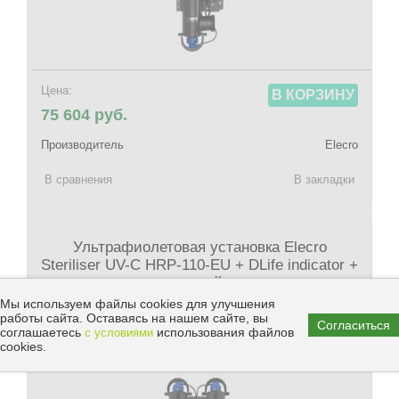
Цена:
В КОРЗИНУ
75 604 руб.
Производитель
Elecro
В сравнения
В закладки
Ультрафиолетовая установка Elecro
Steriliser UV-C HRP-110-EU + DLife indicator +
дозирующий насос
Мы используем файлы cookies для улучшения
Производитель:
Elecro
работы сайта. Оставаясь на нашем сайте, вы
Согласиться
соглашаетесь
использования файлов
с условиями
Артикул:
23128
cookies.