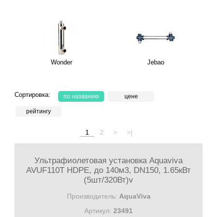
Wonder
Jebao
Сортировка:
по названию
цене
рейтингу
1
2
>
>|
Ультрафиолетовая установка Aquaviva
AVUF110T HDPE, до 140м3, DN150, 1.65кВт
(5шт/320Вт)v
Производитель:
AquaViva
Артикул:
23491