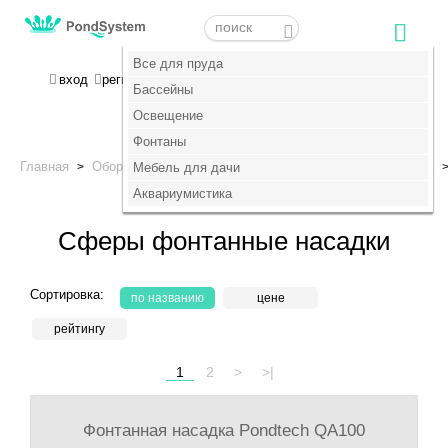
Меню
Меню
Все для пруда
Все для пруда
МОЯ КОРЗИНА
вход
регистрация
пока пусто :(
Бассейны
Бассейны
Освещение
Освещение
+7 (495) 647-14-07
Фонтаны
Фонтаны
Главная
Оборудование для фонтанов
Насадки для фонтанов
>
Мебель для дачи
Мебель для дачи
>
Сферы
Аквариумистика
Аквариумистика
Сферы фонтанные насадки
Сортировка:
по названию
цене
рейтингу
1
2
>
>|
Фонтанная насадка Pondtech QA100