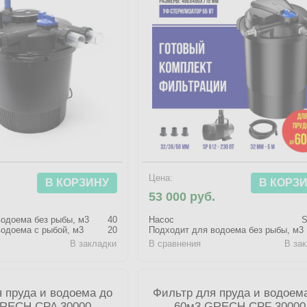
Цена:
В КОРЗИНУ
В КОРЗ
.
53 000 руб.
одоема без рыбы, м3
40
Насос
S
одоема с рыбой, м3
20
Подходит для водоема без рыбы, м3
В закладки
В сравнения
В за
 пруда и водоема до
Фильтр для пруда и водоем
RECH CPA 30000
60м3 GRECH CPF 30000