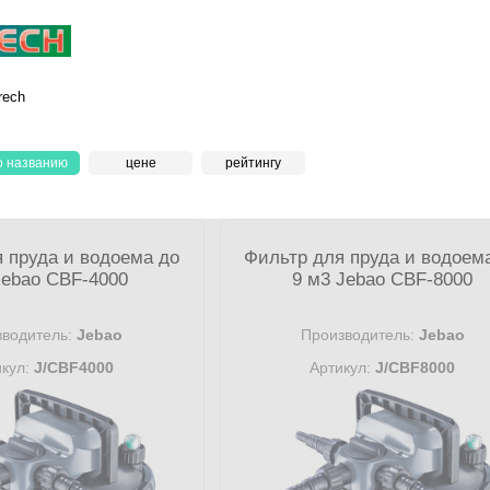
rech
о названию
цене
рейтингу
 пруда и водоема до
Фильтр для пруда и водоем
Jebao CBF-4000
9 м3 Jebao CBF-8000
водитель:
Jebao
Производитель:
Jebao
кул:
J/CBF4000
Артикул:
J/CBF8000