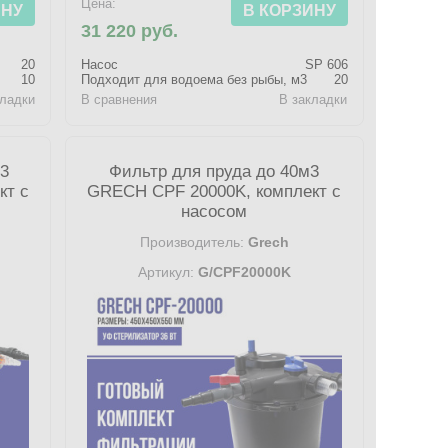
Цена:
ИНУ
В КОРЗИНУ
31 220 руб.
20
Насос
SP 606
10
Подходит для водоема без рыбы, м3
20
кладки
В сравнения
В закладки
м3
Фильтр для пруда до 40м3
кт с
GRECH CPF 20000K, комплект с
насосом
Производитель:
Grech
Артикул:
G/CPF20000K