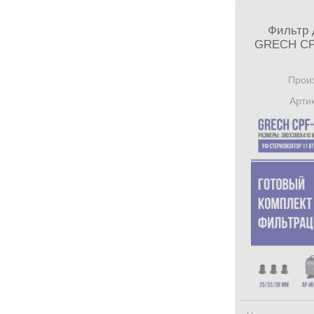
Фильтр 
GRECH CPF
Произ
Артик