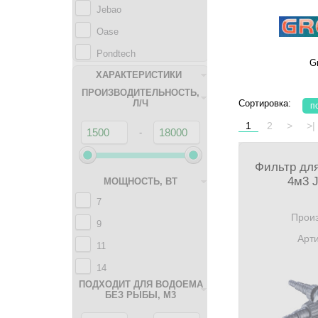
Jebao
Oase
Pondtech
G
ХАРАКТЕРИСТИКИ
Pontec
ПРОИЗВОДИТЕЛЬНОСТЬ,
Velda
Л/Ч
Сортировка:
п
1
2
>
>|
-
Фильтр для
4м3 
МОЩНОСТЬ, ВТ
7
Произ
9
Арти
11
14
ПОДХОДИТ ДЛЯ ВОДОЕМА
15
БЕЗ РЫБЫ, М3
18