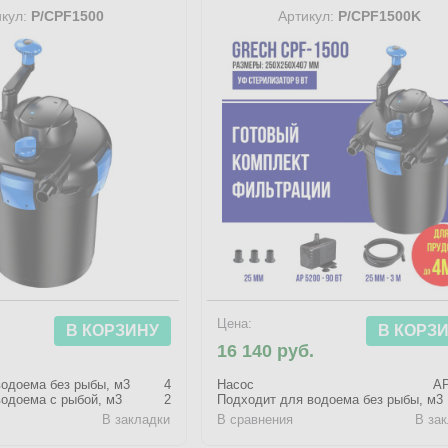
кул:
P/CPF1500
Артикул:
P/CPF1500K
Цена:
В КОРЗИНУ
В КОРЗ
16 140 руб.
одоема без рыбы, м3
4
Насос
AP
одоема с рыбой, м3
2
Подходит для водоема без рыбы, м3
В закладки
В сравнения
В за