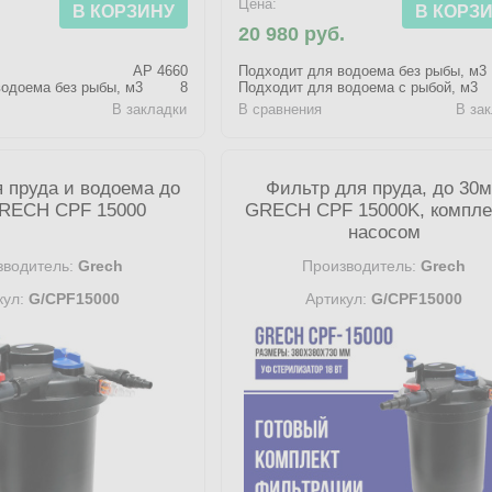
Цена:
В КОРЗИНУ
В КОРЗ
.
20 980 руб.
AP 4660
Подходит для водоема без рыбы, м3
одоема без рыбы, м3
8
Подходит для водоема с рыбой, м3
В закладки
В сравнения
В за
 пруда и водоема до
Фильтр для пруда, до 30
RECH CPF 15000
GRECH CPF 15000K, компле
насосом
водитель:
Grech
Производитель:
Grech
кул:
G/CPF15000
Артикул:
G/CPF15000