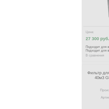
Цена:
27 300 руб
Подходит для в
Подходит для в
В сравнения
Фильтр для
40м3 G
Произ
Арти