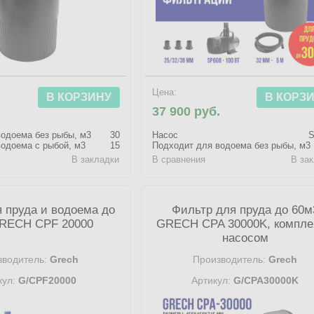
Цена:
В КОРЗИНУ
В КОРЗ
.
37 900 руб.
одоема без рыбы, м3
30
Насос
S
одоема с рыбой, м3
15
Подходит для водоема без рыбы, м3
В закладки
В сравнения
В за
 пруда и водоема до
Фильтр для пруда до 60м
RECH CPF 20000
GRECH CPA 30000K, компле
насосом
водитель:
Grech
Производитель:
Grech
кул:
G/CPF20000
Артикул:
G/CPA30000K