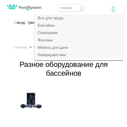
Меню
Меню
Все для пруда
Все для пруда
МОЯ КОРЗИНА
вход
регистрация
пока пусто :(
Бассейны
Бассейны
Освещение
Освещение
+7 (495) 647-14-07
Фонтаны
Фонтаны
Главная
Бассейны
>
Мебель для дачи
Мебель для дачи
>
Разное оборудование для бассейнов
Аквариумистика
Аквариумистика
Разное оборудование для
бассейнов