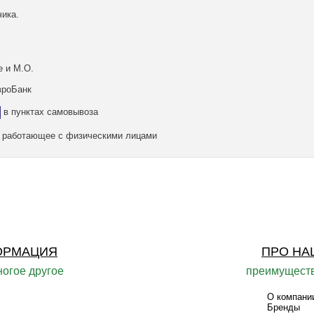
ика.
е и М.О.
вроБанк
в пунктах самовывоза
а, работающее с физическими лицами
ОРМАЦИЯ
ПРО НА
ногое другое
преимуществ
О компани
Бренды