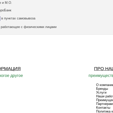
е и М.О.
вроБанк
в пунктах самовывоза
а, работающее с физическими лицами
ОРМАЦИЯ
ПРО НА
ногое другое
преимуществ
О компани
Бренды
Услуги
Наши рабо
Преимуще
Партнерам
Контакты
Политика 