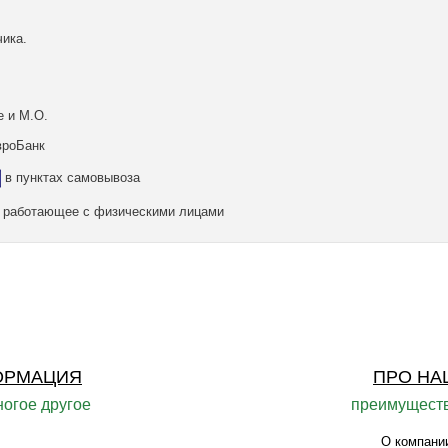
ика.
е и М.О.
вроБанк
в пунктах самовывоза
а, работающее с физическими лицами
ОРМАЦИЯ
ПРО НА
ногое другое
преимуществ
О компани