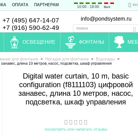
вх
ВКА
ОПЛАТА
ПАРТНЕРАМ
10:00 - 18:00
вых.
info@pondsystem.ru
+7 (495) 647-14-07
+7 (916) 590-62-49
ОСВЕЩЕНИЕ
ФОНТАНЫ
МЕБ
вание для фонтанов
Насадки для фонтанов
Водопады
>
>
>
овой занавес, длина 10 метров, насос, подсветка, шкаф управления
Digital water curtain, 10 m, basic
configuration (f8111103) цифровой
занавес, длина 10 метров, насос,
подсветка, шкаф управления
посмотреть или написать отзывы