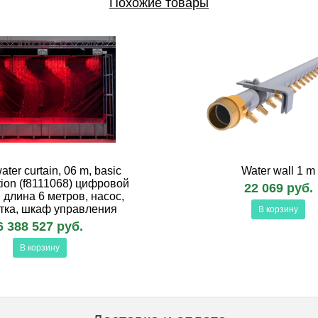
Похожие товары
water curtain, 06 m, basic
Water wall 1 m
tion (f8111068) цифровой
22 069 руб.
 длина 6 метров, насос,
тка, шкаф управления
В корзину
6 388 527 руб.
В корзину