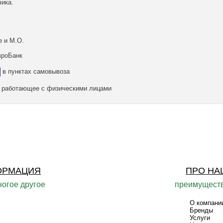
ика.
е и М.О.
вроБанк
в пунктах самовывоза
а, работающее с физическими лицами
ОРМАЦИЯ
ПРО НА
ногое другое
преимуществ
О компани
Бренды
Услуги