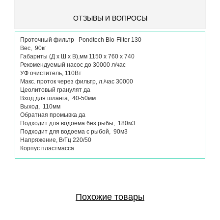
ОТЗЫВЫ И ВОПРОСЫ
Проточный фильтр Pondtech Bio-Filter 130
Вес, 90кг
Габариты (Д х Ш х В),мм 1150 х 760 х 740
Рекомендуемый насос до 30000 л/час
УФ очиститель, 110Вт
Макс. проток через фильтр, л./час 30000
Цеолитовый гранулят да
Вход для шланга, 40-50мм
Выход, 110мм
Обратная промывка да
Подходит для водоема без рыбы, 180м3
Подходит для водоема с рыбой, 90м3
Напряжение, В/Гц 220/50
Корпус пластмасса
Похожие товары