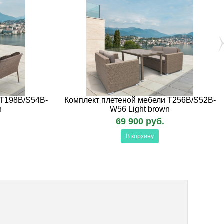
 T198B/S54B-
Комплект плетеной мебели T256B/S52B-
n
W56 Light brown
69 900 руб.
В корзину