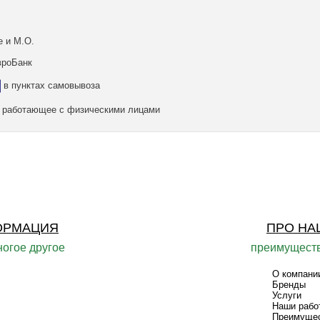
е и М.О.
вроБанк
в пунктах самовывоза
а, работающее с физическими лицами
ОРМАЦИЯ
ПРО НА
ногое другое
преимуществ
О компани
Бренды
Услуги
Наши рабо
Преимуще