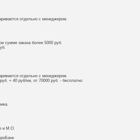
аривается отдельно с менеджером.
и сумме заказа более 5000 руб.
уб.
аривается отдельно с менеджером.
уб. + 40 руб/км, от 70000 руб. - бесплатно.
ика.
е и М.О.
вроБанк