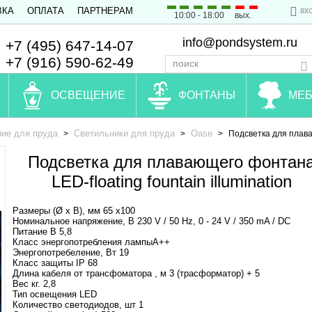
вх
ВКА
ОПЛАТА
ПАРТНЕРАМ
10:00 - 18:00
вых.
info@pondsystem.ru
+7 (495) 647-14-07
+7 (916) 590-62-49
ОСВЕЩЕНИЕ
ФОНТАНЫ
МЕБ
ие для пруда
Светильники для пруда
Oase
>
>
>
Подсветка для плаваю
Подсветка для плавающего фонтан
LED-floating fountain illumination
Размеры (Ø х В), мм 65 х100
Номинальное напряжение, В 230 V / 50 Hz, 0 - 24 V / 350 mA / DC
Питание В 5,8
Класс энергопотребления лампыA++
Энергопотребеление, Вт 19
Класс защиты IP 68
Длина кабеля от трансфоматора , м 3 (трасформатор) + 5
Вес кг. 2,8
Тип освещения LED
Количество светодиодов, шт 1