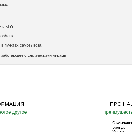
ика.
е и М.О.
вроБанк
в пунктах самовывоза
а, работающее с физическими лицами
ОРМАЦИЯ
ПРО НА
ногое другое
преимуществ
О компани
Бренды
Услуги