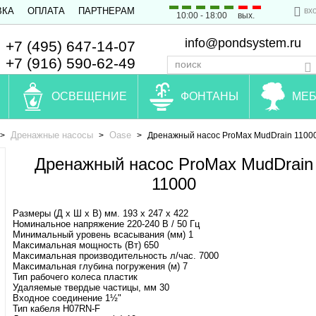
вх
ВКА
ОПЛАТА
ПАРТНЕРАМ
10:00 - 18:00
вых.
info@pondsystem.ru
+7 (495) 647-14-07
+7 (916) 590-62-49
ОСВЕЩЕНИЕ
ФОНТАНЫ
МЕБ
Дренажные насосы
Oase
>
>
>
Дренажный насос ProMax MudDrain 1100
Дренажный насос ProMax MudDrain
11000
Размеры (Д х Ш х В) мм. 193 х 247 х 422
Номинальное напряжение 220-240 В / 50 Гц
Минимальный уровень всасывания (мм) 1
Максимальная мощность (Вт) 650
Максимальная производительность л/час. 7000
Максимальная глубина погружения (м) 7
Тип рабочего колеса пластик
Удаляемые твердые частицы, мм 30
Входное соединение 1½"
Тип кабеля H07RN-F