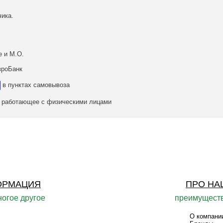
ика.
е и М.О.
вроБанк
в пунктах самовывоза
а, работающее с физическими лицами
ОРМАЦИЯ
ПРО НА
ногое другое
преимуществ
О компани