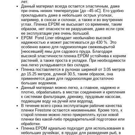
лет.
Данный материал всегда остается эластичным, даже
при очень низких температурах [до –45 oС]. Его удобно
прокладывать даже в небольших острых уголках,
например, в скосах и склонах, а также и во внутренних
углах. Пленка EPDM не высыхает со временем, таким
образом, нет опасности ее разрушения, даже если срок
ее эксплуатации уже очень большой.
EPDM Pond Liner обладает необычайно высокой
надежностью и может растягиваться до 430 %. Это
особенно важно для гидроизоляции свежевырытой
[неосевшей] ямы для садового пруда. Благодаря
высокой эластичности пленка EPDM устойчива к корням
растений, а также проста в укладке. При необходимости
она легко укладывается без складок.
Пленка поставляется в рулонах шириной от 3.05 метров
до 15.25 метров, длиной 30.5, таким образом, она
применяется даже для гидроизоляции достаточно
больших водоемов.
Данный материал можно легко, а главное, надежно и
плотно, обрабатывать в местах соединения и крепления
к системам фильтрации, дренажу, прудовым насосам,
подающим воду на ручей или водопад.
В течение всего срока эксплуатации рабочие качества
пленки Firestone остаются неизменными. Кроме того, к
старой пленке можно легко прикреплять куски новой
пленки без какой-либо предварительной подготовки или
обработки.
Пленка EPDM идеально подходит для использования в
небольших ручейках, в прудах для разведения рыб, в