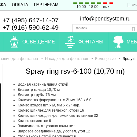
вх
ВКА
ОПЛАТА
ПАРТНЕРАМ
10:00 - 18:00
вых.
info@pondsystem.ru
+7 (495) 647-14-07
+7 (916) 590-62-49
ОСВЕЩЕНИЕ
ФОНТАНЫ
МЕБ
вание для фонтанов
Насадки для фонтанов
Кольцевые
>
>
>
Spray ri
Spray ring rsv-6-100 (10,70 m)
Водная картина линия струй
Диаметр кольца 10,70 м
Диаметр трубы 76 мм
Количество форсунок шт. x Ø, мм 168 х 6,0
Кол-во входов шт. x Ø, мм 6 х 2” нар.
Кол-во шпилек для телескоп. стоек 16
Кол-во шпилек для крепежей светильников 32
Кол-во сегментов 6
Зависимость от уровня воды нет
Шаровое соединение да, у сопел, угол 12
Угол наклона струй регулируется