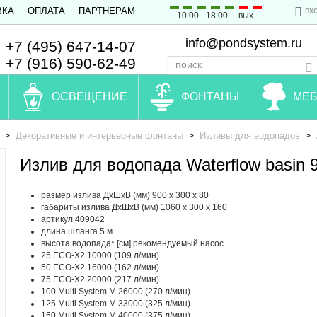
вх
ВКА
ОПЛАТА
ПАРТНЕРАМ
10:00 - 18:00
вых.
info@pondsystem.ru
+7 (495) 647-14-07
+7 (916) 590-62-49
ОСВЕЩЕНИЕ
ФОНТАНЫ
МЕБ
Декоративные и интерьерные фонтаны
Изливы для водопадов
>
>
>
Излив для водопада Waterflow basin 
размер излива ДхШхВ (мм) 900 x 300 x 80
габариты излива ДхШхВ (мм) 1060 x 300 x 160
артикул 409042
длина шланга 5 м
высота водопада* [см] рекомендуемый насос
25 ECO-X2 10000 (109 л/мин)
50 ECO-X2 16000 (162 л/мин)
75 ECO-X2 20000 (217 л/мин)
100 Multi System M 26000 (270 л/мин)
125 Multi System M 33000 (325 л/мин)
150 Multi System M 40000 (375 л/мин)