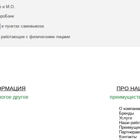
е и М.О.
вроБанк
в пунктах самовывоза
а, работающее с физическими лицами
ОРМАЦИЯ
ПРО НА
ногое другое
преимуществ
О компани
Бренды
Услуги
Наши рабо
Преимуще
Партнерам
Контакты