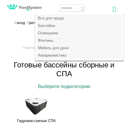
Меню
Меню
Все для пруда
Все для пруда
МОЯ КОРЗИНА
вход
регистрация
пока пусто :(
Бассейны
Бассейны
Освещение
Освещение
+7 (495) 647-14-07
Фонтаны
Фонтаны
Главная
Бассейны
>
Мебель для дачи
Мебель для дачи
>
Сборные бассейны и СПА
Аквариумистика
Аквариумистика
Готовые бассейны сборные и
СПА
Выберите подкатегорию
Гидромассажные СПА